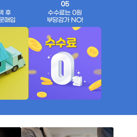
05
택 후
수수료는 0원
문매입
부당감가 NO!
내차팔기