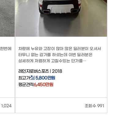
 한번에
차량에 누유와 고장이 많아 많은 딜러분이 오셔서
터무니 없는 감가를 하셨는데 이번 딜러분은
상세하게 저렴하게 고칠수있는 단가를
말씀해주시고 처리 도와주셨습니다 강추합니다
레인지로버스포츠 | 2018
최고가
5,800만원
평균견적
6,450만원
1,024
조회수 991