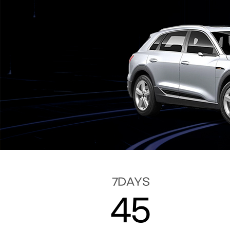
7DAYS
45