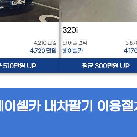
320i
4,210 만원
타 어플 견적
3,87
4,720 만원
헤이셀카
4,17
 510만원 UP
평균 300만원 UP
헤이셀카 내차팔기 이용절