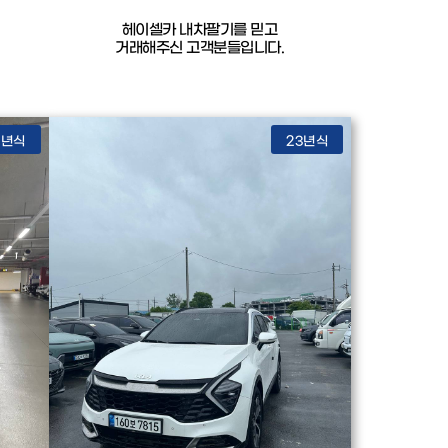
헤이셀카 내차팔기를 믿고
거래해주신 고객분들입니다.
2년식
23년식