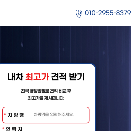
010-2955-8379
내차
최고가
견적 받기
전국 경쟁입찰로 견적 비교 후
최고가를 제시합니다.
*
차 량 명
*
연 락 처