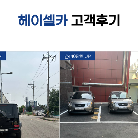
헤이셀카
고객후기
P
140만원 UP