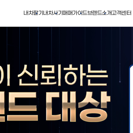
내차팔기
내차사기
매매가이드
브랜드소개
고객센터
1
1