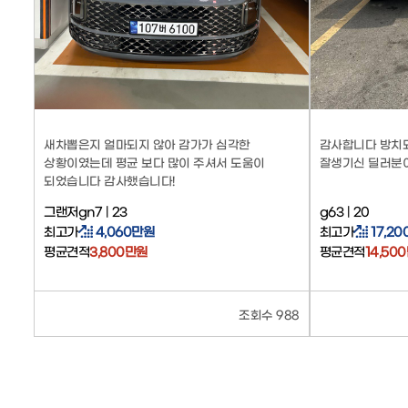
새차뽑은지 얼마되지 않아 감가가 심각한
감사합니다 방치
상황이였는데 평균 보다 많이 주셔서 도움이
잘생기신 딜러분이 
되었습니다 감사했습니다!
그랜저gn7 | 23
g63 | 20
최고가
4,060만원
최고가
17,2
평균견적
3,800만원
평균견적
14,50
조회수 988